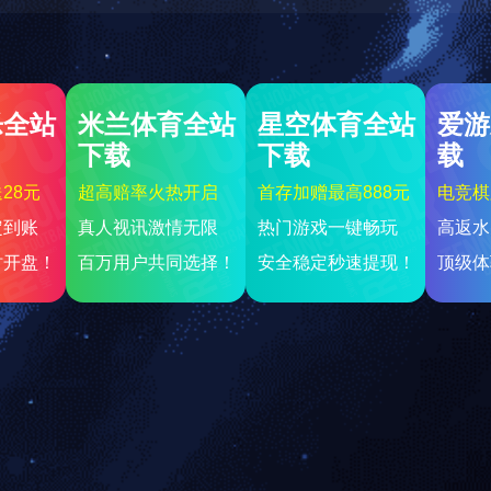
产品中心标题十
产品中心标题八
共
1
页
3
条