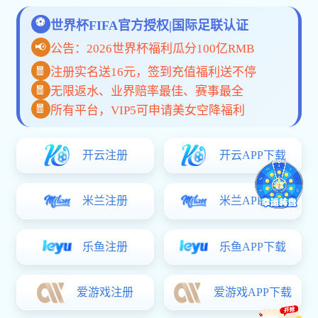
入、品牌管理制度建设的综合性服务，以提升客户在海
内外的品牌影响力。mksports体育总部设在北京，全公
司拥有700多名员工。mksports体育的客户均为各个行业
的领导品牌，涵盖从B2B到B2C的不同领域。
品牌源于专业，mksports体育拥有从策略到设计、再到
制作落地的完整产业链，我们的核心服务是通过科学有
效的、国际化的设计和品牌管理之道，帮助客户构建卓
越的品牌体系，协助更多的中国企业塑造国际化的品牌
形象，在世界范围内树立属于中国企业的优秀的品牌形
象和人文风格。 我们信仰专业的力量，用优秀的设计帮
助客户降低企业运营成本，创造超越竞争对手的品牌竞
争力，以深度拓展设计的商业价值，用品牌的力量使客
户实现商业目标，用品牌的力量驱动企业的持续发展。
mksports体育集结了中国颇具实力与创新力的有为之
士，拥有一个汇聚国内外知名专家学者教授及众多知名
院校毕业的拥有资深行业经验的视觉设计和品牌咨询精