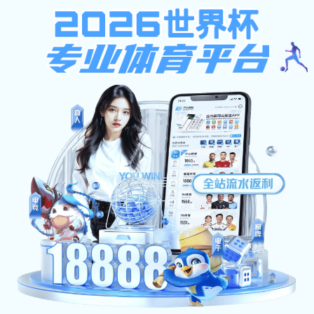
24小时免费服务热线：
020-65988784
关于我们
企业文化
企业理念
公司资质
mksports体育石雕工艺品有限公司成立于中国品牌咨询
和设计行业开始崛起的上世纪90年代，至今已发展成为
中国颇具规模和影响力的综合性品牌战略咨询和设计公
司。不同于管理咨询公司和单纯的设计公司，mksports
体育专注于为客户创造和管理品牌，提供从品牌资产研
究、市场洞察、品牌机会分析、品牌战略、品牌组合规
划、命名和语词创作、设计（包括品牌识别设计、环境
空间导示设计、包装设计、网络设计）到内部品牌导