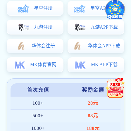
收材料和生物基材料的建筑产品逐渐成为市场的主流。
这些材料不仅能减少对环境的负面影响，还可以在性能
上与传统材料相媲美。根据市场研究机构的数据显示，
2023年环保建材的市场占比预计将达到30%。
许多企业开始投资于新材料的研发，如无机非金属材料
和天然材料，力求在满足设计美感的同时，确保材料的
可持续性。比如，某知名建材品牌推出了一款以再生塑
料为主要成分的墙面涂料，既美观又环保，获得了市场
的高度认可。
智能家居技术的整合
除了环保材料外，智能家居技术的整合也成为建材行业
的一大亮点。随着物联网(IoT)技术的发展，智能家居产
品的应用日益广泛，从智能家电到智能门锁，消费者希
望通过智能化的家居环境提高生活的便利性和安全性。
一些建材企业开始与智能科技公司合作，推出具有智能
功能的家居产品。例如，某公司推出了一款智能窗户，